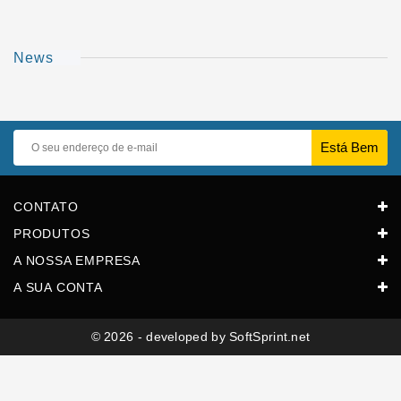
Blog
Manuais
De
News
Peças
E
Assistência
Horeca
CONTATO
PRODUTOS
A NOSSA EMPRESA
A SUA CONTA
© 2026 - developed by SoftSprint.net